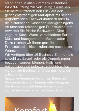
steht Ihnen in allen Zimmern kostenlose
WLAN-Nutzung zur Verfügung. Genießen
Sie beim Aufstehen den Blick auf den
geschichtsträchtigen Marktplatz mit seinen
angrenzenden Fachwerkhäusern oder in
die historischen Gässchen Markgröningens.
An unserem reichhaltigen Frühstücksbuffet
erwarten Sie frische Backwaren, Obst,
Joghurt, Käse, Wurst, verschiedene Sorten
Müsli und hausgemachte Marmeladen.
Dazu reichen wir Ihnen gern Ihr
Frühstücksei – frisch zubereitet nach Ihren
Wünschen.
Wir verfügen über 16 Business-Zimmer, die
sowohl als Einzel- oder als Doppelzimmer
bezogen werden können. Halb- und
Vollpension sind jederzeit zubuchbar. Auch
vierbeinige Begleiter sind bei uns herzlich
willkommen.
Spezielle Angebote bieten wir Ihnen an
Wochenenden, für Firmen oder Gruppen.
Wir freuen uns auf Ihren Besuch und
wünschen Ihnen einen schönen Aufenthalt.
Komfort