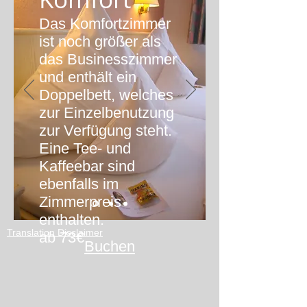
Das Komfortzimmer
ist noch größer als
das Businesszimmer
und enthält ein
Doppelbett, welches
zur Einzelbenutzung
zur Verfügung steht.
Eine Tee- und
Kaffeebar sind
ebenfalls im
Zimmerpreis
enthalten.
Translation Disclaimer
ab 73€
Buchen