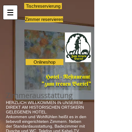
Tischreservierung
Zimmer reservieren
Onlineshop
Hotel - Restaurant
"zum treuen Bartel"
Zimmerausstattung
HERZLICH WILLKOMMEN IN UNSEREM
DIREKT AM HISTORISCHEN ORTSKERN
GELEGENEN HOTEL.
Ankommen und Wohlfühlen heißt es in den
liebevoll eingerichteten Zimmern. Neben
der Standardausstattung, Badezimmer mit
Dusche und WC, Telefon und Kabel-TV,